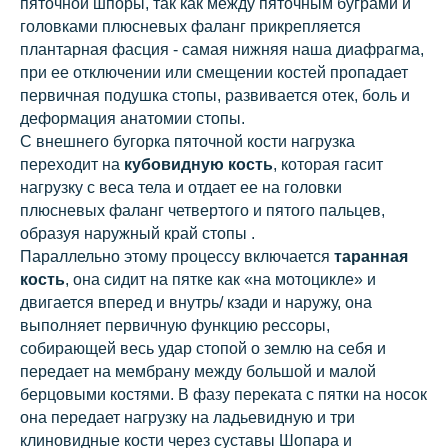
пяточной шпоры, так как между пяточным буграми и
головками плюсневых фаланг прикрепляется
плантарная фасция - самая нижняя наша диафрагма,
при ее отключении или смещении костей пропадает
первичная подушка стопы, развивается отек, боль и
деформация анатомии стопы.
С внешнего бугорка пяточной кости нагрузка
переходит на
кубовидную кость
, которая гасит
нагрузку с веса тела и отдает ее на головки
плюсневых фаланг четвертого и пятого пальцев,
образуя наружный край стопы .
Параллельно этому процессу включается
таранная
кость
, она сидит на пятке как «на мотоцикле» и
двигается вперед и внутрь/ кзади и наружу, она
выполняет первичную функцию рессоры,
собирающей весь удар стопой о землю на себя и
передает на мембрану между большой и малой
берцовыми костями. В фазу переката с пятки на носок
она передает нагрузку на ладьевидную и три
клиновидные кости через суставы Шопара и