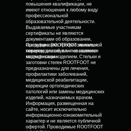
повышения квалификации, не
имеют отношения к любому виду
профессиональной
образовательной деятельности.
Выдаваемые участникам
сертификаты не являются
документами об образовании,
квалификации, профессиональной
Продукция ROOTFOOT является
переподготовке или повышении
товаром для обуви и не является
квалификации.
медицинским изделием. Стельки и
заготовки стелек ROOTFOOT не
предназначены для лечения,
профилактики заболеваний,
медицинской реабилитации,
коррекции ортопедических
патологий или замены медицинских
изделий, назначаемых врачом.
Информация, размещенная на
сайте, носит исключительно
информационно-ознакомительный
характер и не является публичной
офертой. Проводимые ROOTFOOT