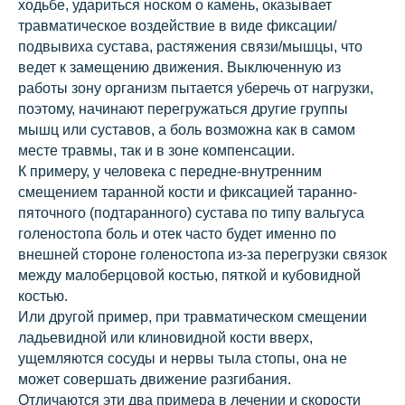
ходьбе, удариться носком о камень, оказывает
травматическое воздействие в виде фиксации/
подвывиха сустава, растяжения связи/мышцы, что
ведет к замещению движения. Выключенную из
работы зону организм пытается уберечь от нагрузки,
поэтому, начинают перегружаться другие группы
мышц или суставов, а боль возможна как в самом
месте травмы, так и в зоне компенсации.
К примеру, у человека с передне-внутренним
смещением таранной кости и фиксацией таранно-
пяточного (подтаранного) сустава по типу вальгуса
голеностопа боль и отек часто будет именно по
внешней стороне голеностопа из-за перегрузки связок
между малоберцовой костью, пяткой и кубовидной
костью.
Или другой пример, при травматическом смещении
ладьевидной или клиновидной кости вверх,
ущемляются сосуды и нервы тыла стопы, она не
может совершать движение разгибания.
Отличаются эти два примера в лечении и скорости