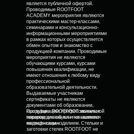
является публичной офертой.
Проводимые ROOTFOOT
ACADEMY мероприятия являются
практическими мастер-классами,
семинарами и консультационно-
информационными мероприятиями
в рамках которых осуществляется
обмен опытом и знакомство с
продукцией компании. Проводимые
мероприятия не являются
обучающими курсами, курсами
повышения квалификации, не
имеют отношения к любому виду
профессиональной
образовательной деятельности.
Выдаваемые участникам
сертификаты не являются
документами об образовании,
квалификации, профессиональной
Продукция ROOTFOOT является
переподготовке или повышении
товаром для обуви и не является
квалификации.
медицинским изделием. Стельки и
заготовки стелек ROOTFOOT не