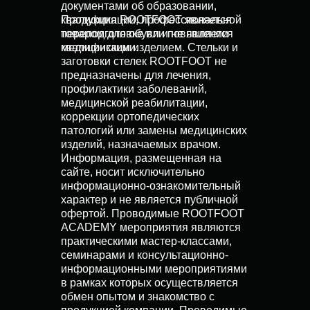
документами об образовании,
квалификации, профессиональной
Продукция ROOTFOOT является
переподготовке или повышении
товаром для обуви и не является
квалификации.
медицинским изделием. Стельки и
заготовки стелек ROOTFOOT не
предназначены для лечения,
профилактики заболеваний,
медицинской реабилитации,
коррекции ортопедических
патологий или замены медицинских
изделий, назначаемых врачом.
Информация, размещенная на
сайте, носит исключительно
информационно-ознакомительный
характер и не является публичной
офертой. Проводимые ROOTFOOT
ACADEMY мероприятия являются
практическими мастер-классами,
семинарами и консультационно-
информационными мероприятиями
в рамках которых осуществляется
обмен опытом и знакомство с