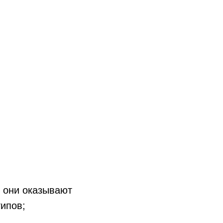
е они оказывают
типов;