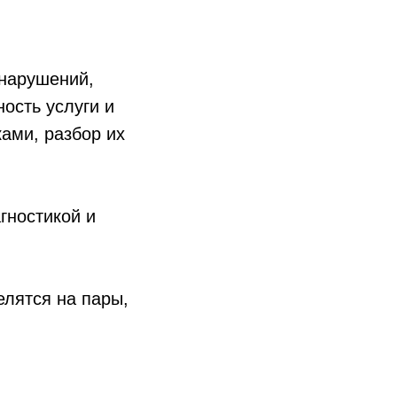
 нарушений,
ость услуги и
ками, разбор их
гностикой и
елятся на пары,