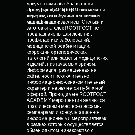
документами об образовании,
квалификации, профессиональной
Продукция ROOTFOOT является
переподготовке или повышении
товаром для обуви и не является
квалификации.
медицинским изделием. Стельки и
заготовки стелек ROOTFOOT не
предназначены для лечения,
профилактики заболеваний,
медицинской реабилитации,
коррекции ортопедических
патологий или замены медицинских
изделий, назначаемых врачом.
Информация, размещенная на
сайте, носит исключительно
информационно-ознакомительный
характер и не является публичной
офертой. Проводимые ROOTFOOT
ACADEMY мероприятия являются
практическими мастер-классами,
семинарами и консультационно-
информационными мероприятиями
в рамках которых осуществляется
обмен опытом и знакомство с